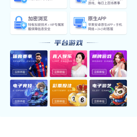
境，也让他得以保持竞技状态。作为一名追求成功的
球员，稳定性和连续性在很大程度上影响着他的表
现，因此这份1+1合同为其提供了实现自我价值的新
契机。
2、加拉塔萨雷俱乐部战略规划
对于加拉塔萨雷来说，与伊卡尔迪达成续约协议体现
了他们在转会市场上的智慧与远见。近年来，加拉塔
萨雷一直致力于提升球队战斗力，此次续约正符合其
长期发展战略。他们清楚地知道，引进像伊卡尔迪这
样的顶级前锋，可以显著增强球队实力，为未来比赛
打下良好基础。
另外，降薪续约也是俱乐部财务管理的一部分。在当
今足球市场上，合理控制支出成为各大俱乐部的重要