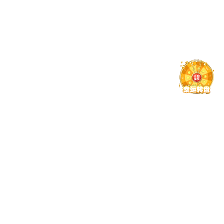
任务。通过与核心球员达成降薪协议，加拉塔萨雷能
够释放更多资金用于其他位置引援，从而提升整体阵
容深度。
与此同时，加拉塔萨雷希望借此机会加强团队凝聚
力。当球队内部有明星球员愿意牺牲部分利益为集体
利益考虑时，将极大促进其他队员之间的团结与合
作，为未来取得佳绩奠定基础。
3、双方合作带来的潜在收益
伊卡尔迪与加拉塔萨雷达成1+1合同后，双方都能获
得明显收益。首先，在竞技层面上，伊卡尔迪作为一
名经验丰富且技术精湛的前锋，会为球队带来直接的
进攻威胁。他过往的数据和表现均表明，他有能力帮
助团队赢得关键比赛，提高胜率。