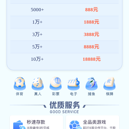
1、伊卡尔迪个人职业发展的考量
作为一名优秀的前锋，伊卡尔迪在职业生涯中经历了
起伏不定的阶段。从早期在国际米兰时的风光无限，
到后来的转会风波，他始终处于媒体和公众的关注之
中。在加拉塔萨雷，他找到了一个相对稳定的平台，
有助于他重新证明自己的能力。
降薪续约对于伊卡尔迪而言，是一种理性的选择。虽
然减少收入并不是一个轻松决定，但他看重的是长远
的发展机会。通过留在加拉塔萨雷，伊卡尔迪能够继
续参与高水平比赛，并有机会争夺更多冠军，这无疑
会提升他的职业声誉。
此外，续约期间能够享受到球队支持及良好的训练环