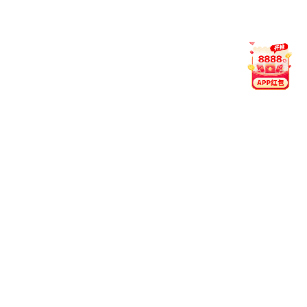
【界面清晰】
操作逻辑清楚，找比赛不绕路，设置也很人性化，第一次用
就能上手。
【功能全】
不只是直播和比分，球队数据、历史战绩、技术统计全都配
齐，用起来顺手。
【跨设备流畅】
家里电视、手机、平板都试过，同账号同步没问题，体验一
致性很高。