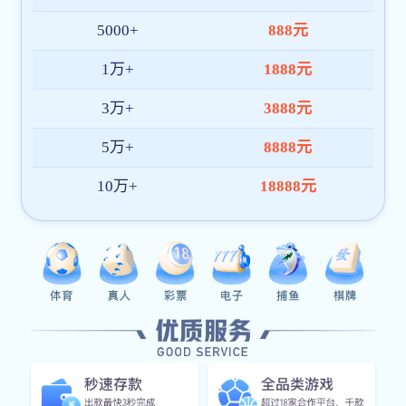
实时数据概览
米兰体育在线登录入口-米兰体育(中国)依托自主研发的实时
监控系统，持续追踪每场赛事数据、用户访问行为及平台各
环节运转状态。
全球赛事覆盖率
98%
数据处理实时性
95%
用户请求响应率
99.9%