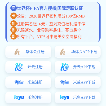
关于我们
米兰体育入口 是面向全球体育爱好者的综合服务平台，致力于打
造一个集数据服务、赛事直播与移动体验于一体的专业生态系
统。团队成员拥有丰富的行业背景，平台以稳定性与高可用性著
称，持续为用户提供高质量内容与技术保障。
平台安全稳定
架构采用多节点部署与智能容错机制，全面提升米兰体
育在线登录入口-米兰体育(中国)的访问速度与数据完整
性，支持多设备并发操作。
全球化运营体系
支持多语言界面及本地支付系统，服务覆盖东南亚、欧
美等区域，打造更贴近用户需求的本地化体验。
7x24小时服务支持