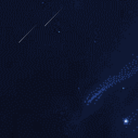
2、赛事过
本届耐高北区锦标赛
心理素质和身体素质
晋级淘汰赛。每一场
然而，在淘汰赛阶段
压力，东北师大附中
挑战。在关键时刻，
决赛则成为这次征程
经过激烈角逐，各位
彩绝伦的比拼。而当
刻。
3、关键球