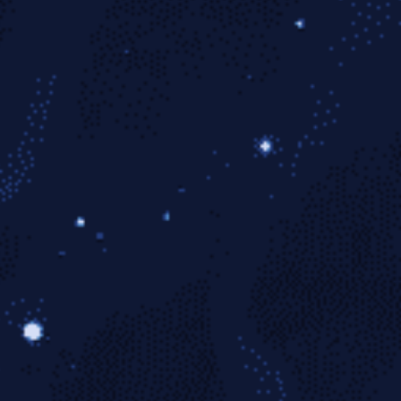
程及挑战
汇聚了众多优秀队伍，而东北师大附中的女篮面对的不仅是强大
上的挑战。在初赛阶段，她们凭借扎实的基本功和灵活战术布局
比赛都充满悬念，让观众目不暇接。
，她们遇到了更为棘手的对手，对方队伍在个人技术及团队配合
女篮没有选择退缩，而是调整心态，加强沟通，提高防守效率，
她们依靠默契配合和顽强斗志实现反超，并最终赢得胜利。
中的巅峰之战，对手同样实力强劲。然而，全队上下毫无畏惧，
队员发挥出色，充分展现了她们团结一致、不屈不挠的精神面貌
终场哨声响起时，她们成功捧回冠军奖杯，全体成员欢呼雀跃，
员表现分析