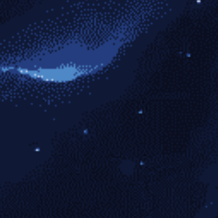
为了持续推动球队的
外，加强与其他高校
更深刻的发展体验。
最后，希望所有参与
汗水与欢笑。同时，希
总结：
综上所述，东北师大
展，到此次夺冠过程
属于所有关心支持她
未来，我们期待这支
于这一运动，共同感