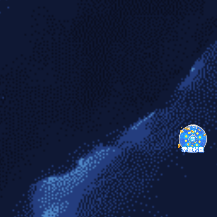
的对手，还有来自自身
，一路过关斩将，顺利
上均有独特优势。面对
以更加坚定的信念迎接
以昂扬斗志投入比赛。
，为观众呈现了一场精
共同分享这一荣耀时