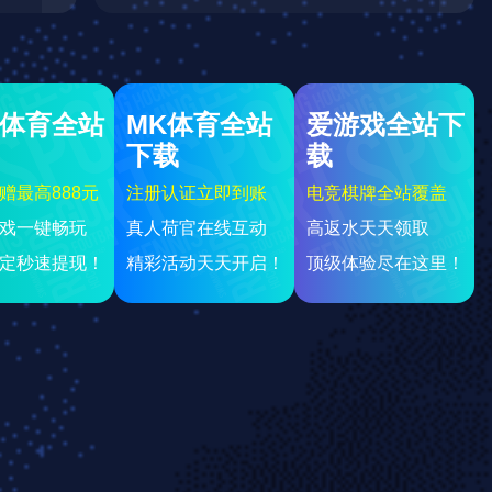
意义，让我们一起见证
的大力支持下，球队逐渐
着训练设施和资源的不
外各种赛事中锻炼球员
伍才能够在本次耐高北
育，将篮球作为一项重
育精神不仅体现在赛场