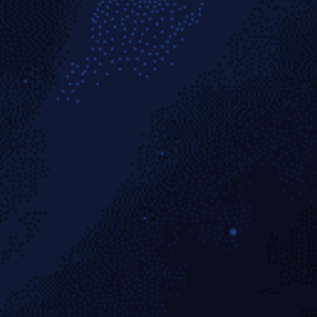
发展，需要更加系统化、多元化地进行训练，包括技术技能提升
及职业俱乐部之间的交流合作，通过友谊赛等形式拓宽视野，将
这不仅能够提高竞技水平，也能增进各校间文化交流，实现共同
者能够继续保持热情，将这种积极向上的体育精神融入到学习生
望更多学子关注篮球，从而形成良好的校园体育氛围，为国家培
附中的女子篮球团队用实际行动证明了只要有毅力就能创造奇迹
中所体现出的拼搏精神，都充分展示出青春无限可能。这场胜利
们的人，是对辛勤付出的最好回馈，也是推动女子篮球发展的重
年轻且充满活力的球队再创佳绩，将乒乓舞动于全国乃至国际舞
受竞技体育带来的快乐与成就感！