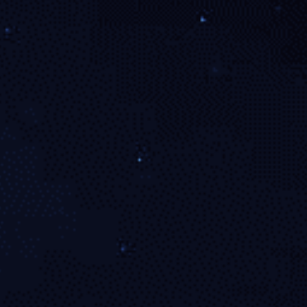
下一篇：
尤文与马竞就瑟尔洛特展开深入谈
4