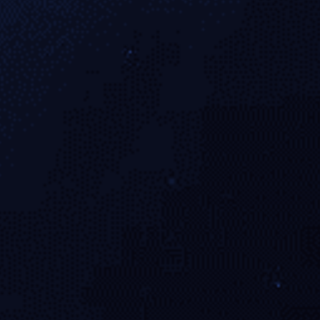
和心理素质锻炼。此
会给球员带来更丰富、
进步。
活之中，让青春洋溢着
养更多优秀人才.
。从组建以来经历的发
不仅属于她们自己，更
要里程碑。
台，引领更多女孩投身